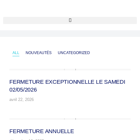
Accueil
Blog: standard (grid)
Vous êtes ici :
News & articles
ALL
NOUVEAUTÉS
UNCATEGORIZED
FERMETURE EXCEPTIONNELLE LE SAMEDI
02/05/2026
avril 22, 2026
FERMETURE ANNUELLE