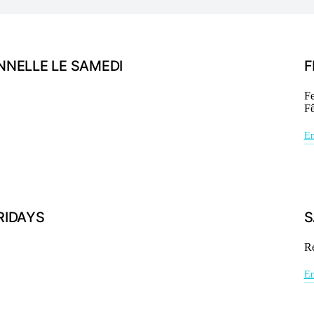
NELLE LE SAMEDI
F
Fe
Fê
En
RIDAYS
S
Re
En