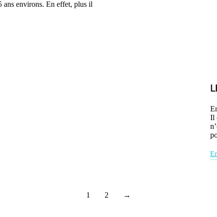
5 ans environs. En effet, plus il
L
En
Il
n’
po
En
1
2
→