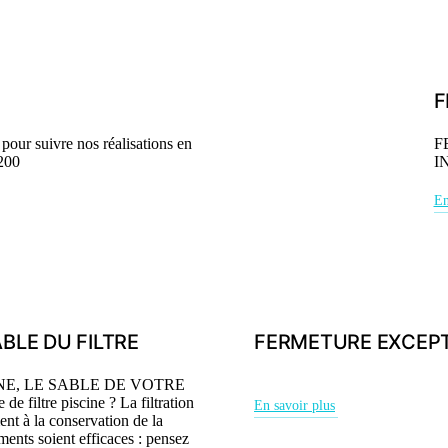
F
r suivre nos réalisations en
F
200
I
En
LE DU FILTRE
FERMETURE EXCEP
NE, LE SABLE DE VOTRE
 filtre piscine ? La filtration
En savoir plus
ent à la conservation de la
ements soient efficaces : pensez